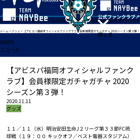
HOME
TICKET
MATCH
TEAM
NEWS
GOODS
FAN
ACADEMY
SCHO
ホーム
>
グッズ
>
【アビスパ福岡オフィシャルファンクラブ】会員様限定ガチャガチャ 2020シーズン第３弾！
閉じる
NEWS
ニュース
【アビスパ福岡オフィシャルファンク
ラブ】会員様限定ガチャガチャ 2020
シーズン第３弾！
2020.11.11
グッズ
１１／１１（水）明治安田生命J２リーグ第３３節FC琉
球戦（１９：００ キックオフ／ベスト電器スタジアム）