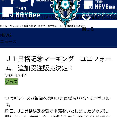
HOME
TICKET
MATCH
TEAM
NEWS
GOODS
FAN
ACADEMY
SCHO
ホーム
>
グッズ
>
Ｊ１昇格記念マーキング ユニフォーム 追加受注販売決定！
閉じる
NEWS
ニュース
Ｊ１昇格記念マーキング ユニフォー
ム 追加受注販売決定！
2020.12.17
グッズ
いつもアビスパ福岡への熱いご声援ありがとうございま
す。
昨日、J１昇格決定を受け販売をいたしましたグッズに