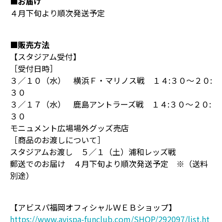
■お届け
４月下旬より順次発送予定
■販売方法
【スタジアム受付】
［受付日時］
３／１０（水） 横浜Ｆ・マリノス戦 １４:３０～２０:
３０
３／１７（水） 鹿島アントラーズ戦 １４:３０～２０:
３０
モニュメント広場場外グッズ売店
［商品のお渡しについて］
スタジアムお渡し ５／１（土）浦和レッズ戦
郵送でのお届け ４月下旬より順次発送予定 ※（送料
別途）
【アビスパ福岡オフィシャルＷＥＢショップ】
https://www.avispa-funclub.com/SHOP/292097/list.ht