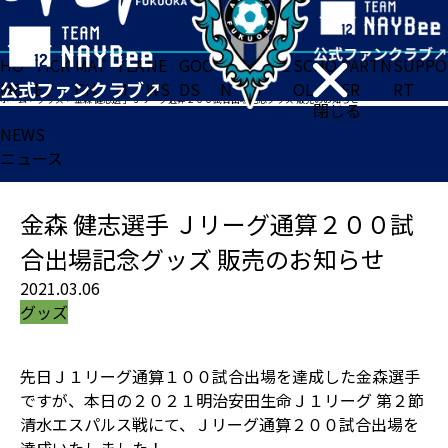
HO
TICK
MAT
TEA
NE
GOO
FA
ACADE
SCHO
PARTN
SUPPO
ME
ET
CH
M
WS
DS
N
MY
OL
ER
RT
ホーム
>
グッズ
>
金森 健志選手 Ｊリーグ通算２００試合出場記念グッズ 販売のお知らせ
閉じる
NEWS
ニュース
金森 健志選手 Ｊリーグ通算２００試
合出場記念グッズ 販売のお知らせ
2021.03.06
グッズ
先日Ｊ１リーグ通算１００試合出場を達成した金森選手
ですが、本日の２０２１明治安田生命Ｊ１リーグ 第２節
清水エスパルス戦にて、Ｊリーグ通算２００試合出場を