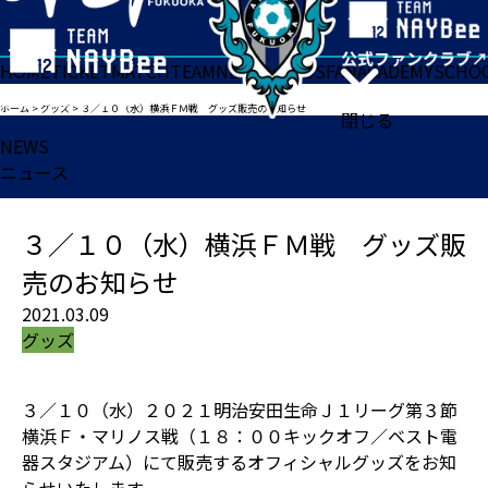
HOME
TICKET
MATCH
TEAM
NEWS
GOODS
FAN
ACADEMY
SCHO
ホーム
>
グッズ
>
３／１０（水）横浜ＦＭ戦 グッズ販売のお知らせ
閉じる
NEWS
ニュース
３／１０（水）横浜ＦＭ戦 グッズ販
売のお知らせ
2021.03.09
グッズ
３／１０（水）２０２１明治安田生命Ｊ１リーグ第３節
横浜Ｆ・マリノス戦（１８：００キックオフ／ベスト電
器スタジアム）にて販売するオフィシャルグッズをお知