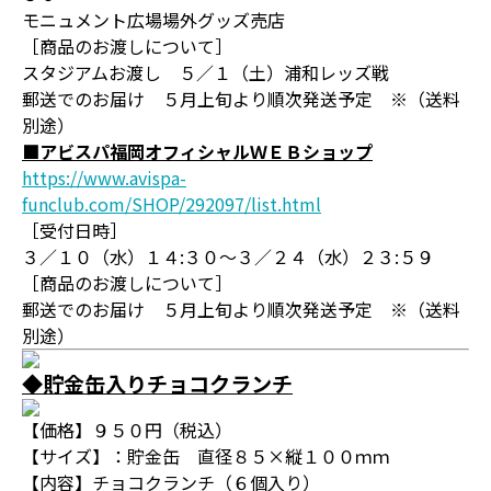
モニュメント広場場外グッズ売店
［商品のお渡しについて］
スタジアムお渡し ５／１（土）浦和レッズ戦
郵送でのお届け ５月上旬より順次発送予定 ※（送料
別途）
■アビスパ福岡オフィシャルＷＥＢショップ
https://www.avispa-
funclub.com/SHOP/292097/list.html
［受付日時］
３／１０（水）１４:３０～３／２４（水）２３:５９
［商品のお渡しについて］
郵送でのお届け ５月上旬より順次発送予定 ※（送料
別途）
◆貯金缶入りチョコクランチ
【価格】９５０円（税込）
【サイズ】：貯金缶 直径８５×縦１００ｍｍ
【内容】チョコクランチ（６個入り）