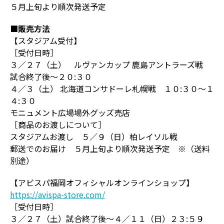
５月上旬より順次発送予定
■販売方法
【スタジアム受付】
［受付日時］
３／２７（土） ルヴァンカップ 鹿島アントラーズ戦
試合終了後～２０:３０
４／３（土） 北海道コンサドーレ札幌戦 １０:３０～１
４:３０
モニュメント広場場外グッズ売店
［商品のお渡しについて］
スタジアムお渡し ５／９（日）柏レイソル戦
郵送でのお届け ５月上旬より順次発送予定 ※（送料
別途）
【アビスパ福岡オフィシャルオンラインショップ】
https://avispa-store.com/
［受付日時］
３／２７（土）試合終了後～４／１１（日）２３:５９