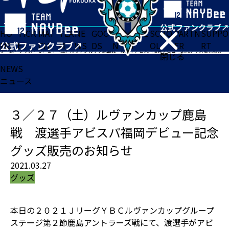
HO
TICK
MAT
TEA
NE
GOO
FA
ACADE
SCHO
PARTN
SUPPO
ME
ET
CH
M
WS
DS
N
MY
OL
ER
RT
ホーム
>
グッズ
>
３／２７（土）ルヴァンカップ鹿島戦 渡選手アビスパ福岡デビュー記念グッズ販売のお知らせ
閉じる
NEWS
ニュース
３／２７（土）ルヴァンカップ鹿島
戦 渡選手アビスパ福岡デビュー記念
グッズ販売のお知らせ
2021.03.27
グッズ
本日の２０２１ＪリーグＹＢＣルヴァンカップグループ
ステージ第２節鹿島アントラーズ戦にて、渡選手がアビ