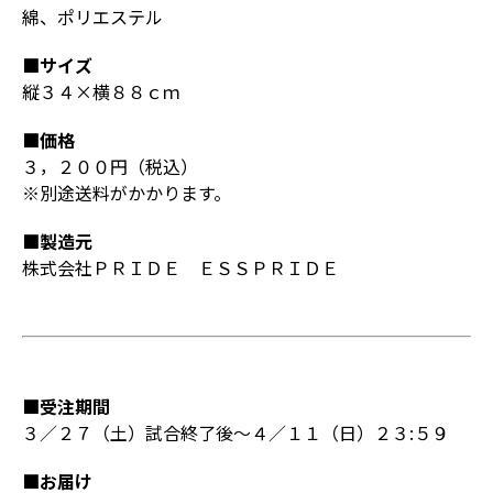
綿、ポリエステル
■サイズ
縦３４×横８８ｃｍ
■価格
３，２００円（税込）
※別途送料がかかります。
■製造元
株式会社ＰＲＩＤＥ ＥＳＳＰＲＩＤＥ
■受注期間
３／２７（土）試合終了後～４／１１（日）２３:５９
■お届け