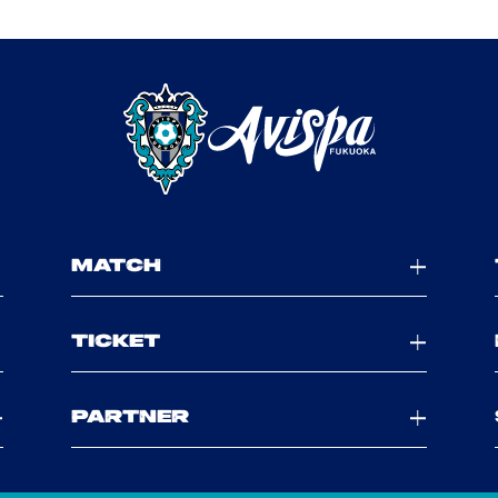
MATCH
TICKET
PARTNER