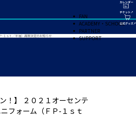
FAN
ACADEMY・SCHOOL
PARTNER
Ｐ-１ｓｔ／半袖）再販決定のお知らせ
SUPPORT
ン！】 ２０２１オーセンテ
ニフォーム（ＦＰ-１ｓｔ