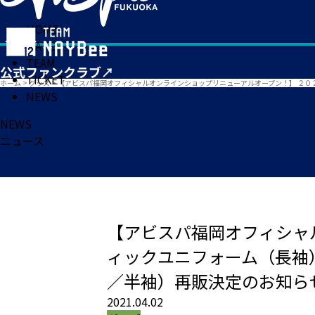
HOME
MATCH
TEAM
TICKET
ホーム
>
グッズ
>
【アビスパ福岡オフィシャルオンラインショップリニューアルオープン！】 ２０
NEWS
NEWS
ニュース
【アビスパ福岡オフィシャ
ィックユニフォーム（長袖
／半袖）再販決定のお知ら
2021.04.02