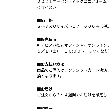
２０２１オーセンティックユニフォーム
＜サイズ＞
■価 格
Ｓ～３ＸＯサイズ…１７，６００円（税
■販売日時
新アビスパ福岡オフィシャルオンライン
５／１（土） １０:００～ ※なくなり
■お支払い方法
商品のご購入は、クレジットカード決済
換となります。
■お届け
ご注文から３～４週間でお届けを予定し
■製造元