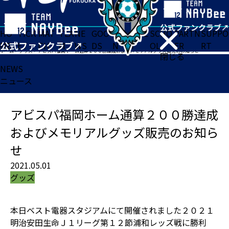
HO
TICK
MAT
TEA
NE
GOO
FA
ACADE
SCHO
PARTN
SUPPO
ME
ET
CH
M
WS
DS
N
MY
OL
ER
RT
ホーム
>
グッズ
>
アビスパ福岡ホーム通算２００勝達成およびメモリアルグッズ販売のお知らせ
閉じる
NEWS
ニュース
アビスパ福岡ホーム通算２００勝達成
およびメモリアルグッズ販売のお知ら
せ
2021.05.01
グッズ
本日ベスト電器スタジアムにて開催されました２０２１
明治安田生命Ｊ１リーグ第１２節浦和レッズ戦に勝利