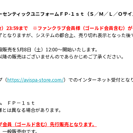
ーセンティックユニフォームＦＰ-１ｓｔ（Ｓ／Ｍ／Ｌ／Ｏサイ
日（金）23:59まで ※ファンクラブ会員様（ゴールド会員含む）
了となりますが、システムの都合上、売り切れ表示となった後
売を5月8日（土）12:00～開始いたします。
以降の販売はございませんのであらかじめご了承ください。
プ（
https://avispa-store.com/
）でのインターネット受付とな
ム ＦＰ－１ｓｔ
様とは異なる場合があります。
ブ会員（ゴールド含む）先行販売となります。
、一般販売中です。