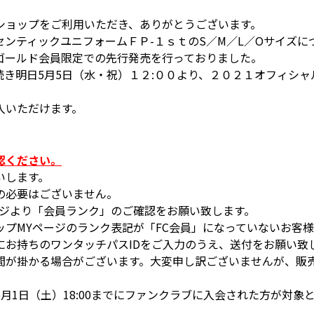
ショップをご利用いただき、ありがとうございます。
ンティックユニフォームＦＰ-１ｓｔのS／M／L／Oサイズに
ゴールド会員限定での先行発売を行っておりました。
き明日5月5日（水・祝）１２:００より、２０２１オフィシ
入いただけます。
認ください。
いします。
の必要はございません。
ージより「会員ランク」のご確認をお願い致します。
ップMYページのランク表記が「FC会員」になっていないお客
にお持ちのワンタッチパスIDをご入力のうえ、送付をお願い致
間が掛かる場合がございます。大変申し訳ございませんが、販
月1日（土）18:00までにファンクラブに入会された方が対象