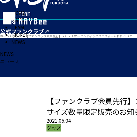
HOME
MATCH
TEAM
TICKET
ホーム
>
グッズ
>
【ファンクラブ会員先行】２０２１オーセンティックユニフォームＦＰ-１ｓｔ 
NEWS
NEWS
ニュース
【ファンクラブ会員先行】
サイズ数量限定販売のお知
2021.05.04
グッズ