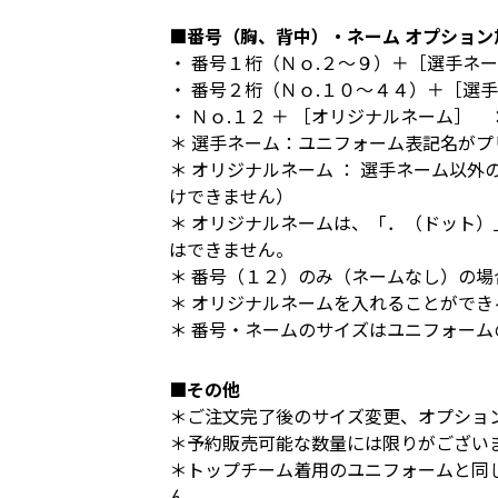
■番号（胸、背中）・ネーム オプション
・ 番号１桁（Ｎｏ.２～９）＋［選手ネ
・ 番号２桁（Ｎｏ.１０～４４）＋［選手
・ Ｎｏ.１２ ＋ ［オリジナルネーム］
＊ 選手ネーム：ユニフォーム表記名がプ
＊ オリジナルネーム ： 選手ネーム以
けできません）
＊ オリジナルネームは、「．（ドット
はできません。
＊ 番号（１２）のみ（ネームなし）の
＊ オリジナルネームを入れることができ
＊ 番号・ネームのサイズはユニフォー
■その他
＊ご注文完了後のサイズ変更、オプショ
＊予約販売可能な数量には限りがござい
＊トップチーム着用のユニフォームと同
ん。