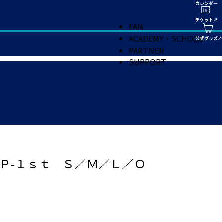
FAN
ACADEMY・SCHOOL
PARTNER
SUPPORT
Ｐ-１ｓｔ Ｓ／Ｍ／Ｌ／Ｏ