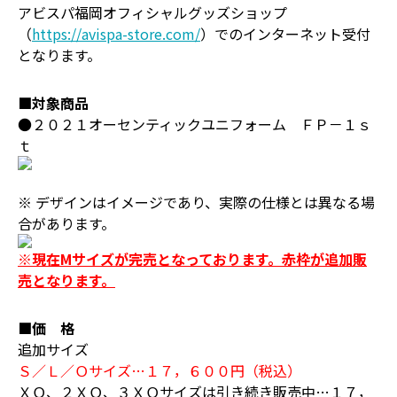
アビスパ福岡オフィシャルグッズショップ
（
https://avispa-store.com/
）でのインターネット受付
となります。
■対象商品
●２０２１オーセンティックユニフォーム ＦＰ－１ｓ
ｔ
※ デザインはイメージであり、実際の仕様とは異なる場
合があります。
※現在Mサイズが完売となっております。赤枠が追加販
売となります。
■価 格
追加サイズ
Ｓ／Ｌ／Ｏサイズ…１７，６００円（税込）
ＸＯ、２ＸＯ、３ＸＯサイズは引き続き販売中…１７，