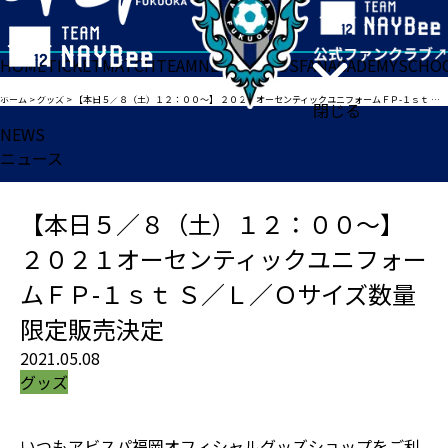
HOME
TICKET
MATCH
TEAM
NEWS
GOODS
FAN
ACADEMY
SCHO
ホーム
>
グッズ
>
【本日５／８（土）１２：００～】 ２０２１オーセンティックユニフォームＦＰ-１ｓｔ Ｓ／Ｌ／Ｏサイズ数量限定販売決定
閉じる
NEWS
ニュース
【本日５／８（土）１２：００～】
２０２１オーセンティックユニフォー
ムＦＰ-１ｓｔ Ｓ／Ｌ／Ｏサイズ数量
限定販売決定
2021.05.08
グッズ
いつもアビスパ福岡オフィシャルグッズショップをご利