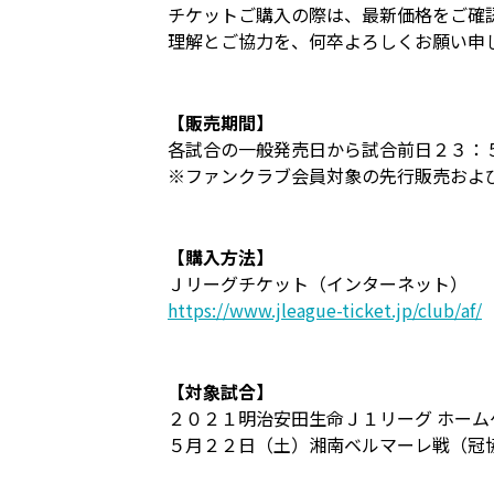
チケットご購入の際は、最新価格をご確
理解とご協力を、何卒よろしくお願い申
【販売期間】
各試合の一般発売日から試合前日２３：
※ファンクラブ会員対象の先行販売およ
【購入方法】
Ｊリーグチケット（インターネット）
https://www.jleague-ticket.jp/club/af/
【対象試合】
２０２１明治安田生命Ｊ１リーグ ホーム
５月２２日（土）湘南ベルマーレ戦（冠協