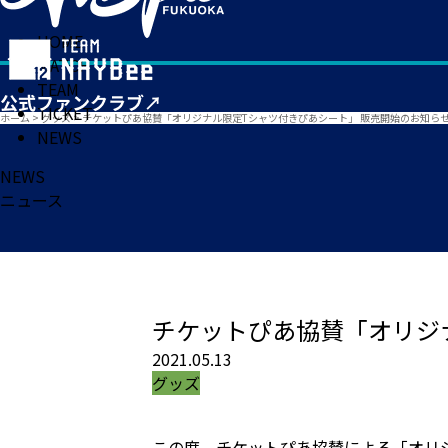
HOME
MATCH
TEAM
TICKET
ホーム
>
グッズ
>
チケットぴあ協賛「オリジナル限定Tシャツ付きぴあシート」 販売開始のお知ら
NEWS
NEWS
ニュース
チケットぴあ協賛「オリジ
2021.05.13
グッズ
この度、チケットぴあ協賛による「オリ