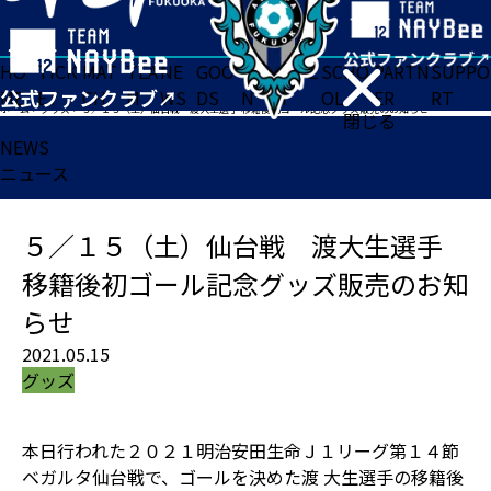
HO
TICK
MAT
TEA
NE
GOO
FA
ACADE
SCHO
PARTN
SUPPO
ME
ET
CH
M
WS
DS
N
MY
OL
ER
RT
ホーム
>
グッズ
>
５／１５（土）仙台戦 渡大生選手 移籍後初ゴール記念グッズ販売のお知らせ
閉じる
NEWS
ニュース
５／１５（土）仙台戦 渡大生選手
移籍後初ゴール記念グッズ販売のお知
らせ
2021.05.15
グッズ
本日行われた２０２１明治安田生命Ｊ１リーグ第１４節
ベガルタ仙台戦で、ゴールを決めた渡 大生選手の移籍後