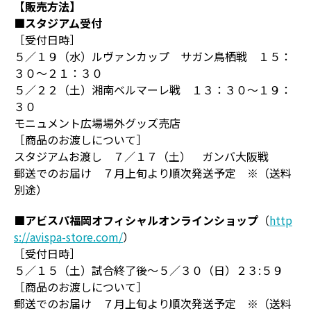
【販売方法】
■スタジアム受付
［受付日時］
５／１９（水）ルヴァンカップ サガン鳥栖戦 １５：
３０～２１：３０
５／２２（土）湘南ベルマーレ戦 １３：３０～１９：
３０
モニュメント広場場外グッズ売店
［商品のお渡しについて］
スタジアムお渡し ７／１７（土） ガンバ大阪戦
郵送でのお届け ７月上旬より順次発送予定 ※（送料
別途）
■アビスパ福岡オフィシャルオンラインショップ
（
http
s://avispa-store.com/
）
［受付日時］
５／１５（土）試合終了後～５／３０（日）２３:５９
［商品のお渡しについて］
郵送でのお届け ７月上旬より順次発送予定 ※（送料