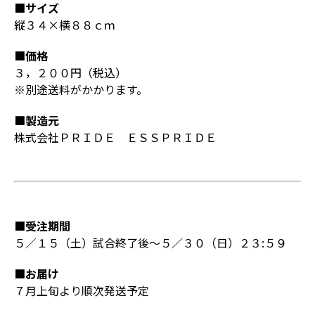
■サイズ
縦３４×横８８ｃｍ
■価格
３，２００円（税込）
※別途送料がかかります。
■製造元
株式会社ＰＲＩＤＥ ＥＳＳＰＲＩＤＥ
■受注期間
５／１５（土）試合終了後～５／３０（日）２３:５９
■お届け
７月上旬より順次発送予定