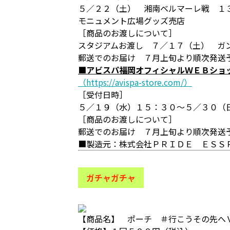
５／２２（土） 湘南ベルマーレ戦 １
モニュメント広場グッズ売店
［商品のお渡しについて］
スタジアムお渡し ７／１７（土） ガ
郵送でのお届け ７月上旬より順次発送
■アビスパ福岡オフィシャルＷＥＢショ
（https://avispa-store.com/）
［受付日時］
５／１９（水）１５：３０～５／３０（日
［商品のお渡しについて］
郵送でのお届け ７月上旬より順次発送
■製造元：株式会社ＰＲＩＤＥ ＥＳＳ
ガチャガチャ
【商品名】 ポーチ ＃行こうその先へ