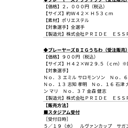
【価格】２，０００円（税込）
【サイズ】約Ｗ４２× Ｈ５３ｃｍ
【素材】ポリエステル
【対象選手】全選手
【製造元】株式会社ＰＲＩＤＥ ＥＳＳ
◆プレーヤーズＢＩＧうちわ（受注販売
【価格】９００円（税込）
【サイズ】Ｈ４２×Ｗ２９.５（ｃｍ）※
【対象選手】
Ｎｏ．３ エミル サロモンソン
Ｎｏ．６
Ｎｏ．１３ 志知 孝明
Ｎｏ．１６ 石津
ン マリ
Ｎｏ．３７ 金森 健志
【製造元】株式会社ＰＲＩＤＥ ＥＳＳ
【販売方法】
■スタジアム受付
［受付日時］
５／１９（水） ルヴァンカップ サガ