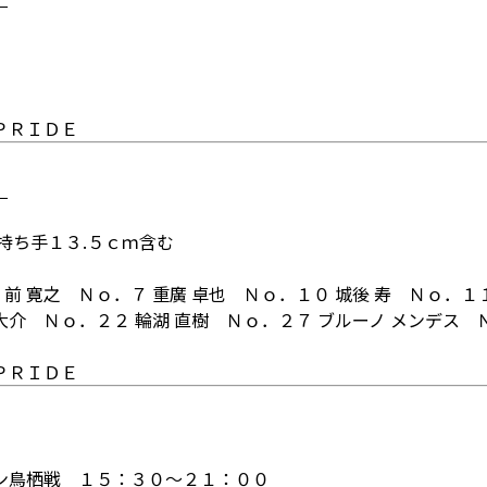
ＰＲＩＤＥ
）
持ち手１３.５ｃｍ含む
 前 寛之
Ｎｏ．７ 重廣 卓也
Ｎｏ．１０ 城後 寿
Ｎｏ．１
 大介
Ｎｏ．２２ 輪湖 直樹
Ｎｏ．２７ ブルーノ メンデス
ＰＲＩＤＥ
ン鳥栖戦 １５：３０～２１：００