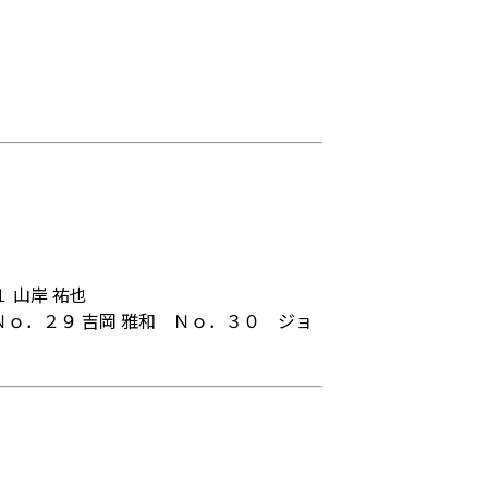
１ 山岸 祐也
Ｎｏ．２９ 吉岡 雅和
Ｎｏ．３０ ジョ