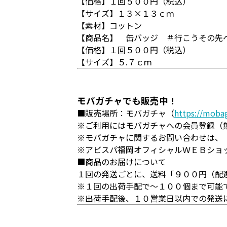
【価格】１回５００円（税込）
【サイズ】１３×１３ｃｍ
【素材】コットン
【商品名】 缶バッジ ＃行こうその先
【価格】１回５００円（税込）
【サイズ】５.７ｃｍ
モバガチャでも販売中！
■販売場所：モバガチャ（
https://moba
※ご利用にはモバガチャへの会員登録（
※モバガチャに関するお問い合わせは、
※アビスパ福岡オフィシャルＷＥＢショ
■商品のお届けについて
１回の発送ごとに、送料「９００円（配
※１回の出荷手配で～１００個まで可能
※出荷手配後、１０営業日以内での発送