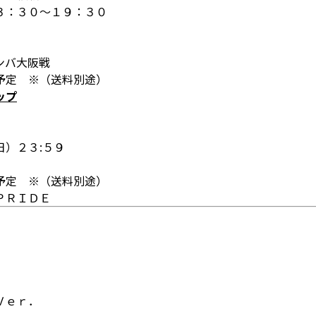
３：３０～１９：３０
ンバ大阪戦
予定 ※（送料別途）
ップ
）２３:５９
予定 ※（送料別途）
ＰＲＩＤＥ
Ｖｅｒ．