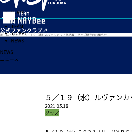
HOME
MATCH
TEAM
TICKET
ホーム
>
グッズ
>
５／１９（水）ルヴァンカップ鳥栖戦 グッズ販売のお知らせ
NEWS
NEWS
ニュース
５／１９（水）ルヴァンカ
2021.05.18
グッズ
５／１９（水）２０２１ＪリーグＹＢＣ