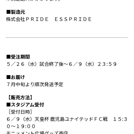
■製造元
株式会社ＰＲＩＤＥ ＥＳＳＰＲＩＤＥ
■受注期間
５／２６（水）試合終了後～６／９（水）２３:５９
■お届け
７月中旬より順次発送予定
【販売方法】
■スタジアム受付
［受付日時］
６／９（水）天皇杯 鹿児島ユナイテッドＦＣ戦 １５:３
０～１９:００
モニュメント広場グッズ売店