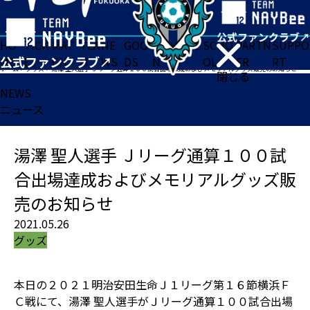
HO
TICK
MAT
TEA
NE
GOO
FA
ACADE
SCHO
PARTN
SUPPO
ME
ET
CH
M
WS
DS
N
MY
OL
ER
RT
ホーム
>
グッズ
>
湯澤 聖人選手 Ｊリーグ通算１００試合出場達成およびメモリアルグッズ販売のお知らせ
閉じる
NEWS
ニュース
湯澤 聖人選手 Ｊリーグ通算１００試
合出場達成およびメモリアルグッズ販
売のお知らせ
2021.05.26
グッズ
本日の２０２１明治安田生命Ｊ１リーグ第１６節横浜Ｆ
Ｃ戦にて、湯澤 聖人選手がＪリーグ通算１００試合出場