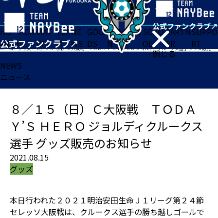
HO
TICK
MAT
TEA
NE
GOO
FA
ACADE
SCHO
PARTN
SUPPO
ME
ET
CH
M
WS
DS
N
MY
OL
ER
RT
ホーム
>
グッズ
>
８／１５（日）Ｃ大阪戦 ＴＯＤＡＹ’Ｓ ＨＥＲＯ ジョルディクルークス選手 グッズ販売のお知らせ
閉じる
NEWS
ニュース
８／１５（日）Ｃ大阪戦 ＴＯＤＡ
Ｙ’Ｓ ＨＥＲＯ ジョルディクルークス
選手 グッズ販売のお知らせ
2021.08.15
グッズ
本日行われた２０２１明治安田生命Ｊ１リーグ第２４節
セレッソ大阪戦は、クルークス選手の勝ち越しゴールで