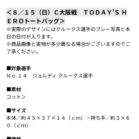
＜８／１５（日）Ｃ大阪戦 ＴＯＤＡＹ’Ｓ Ｈ
ＥＲＯトートバッグ＞
※実際のデザインにはクルークス選手のプレー写真と本
日の日付が入ります。
※商品画像と実物が多少異なる場合がございますのでご
了承ください。
■対象選手
Ｎｏ.１４ ジョルディ クルークス選手
■素材
コットン
■サイズ
本体／約４５×３７×１４（ｃｍ）・持ち手／約３×６
０（ｃｍ）
■価格