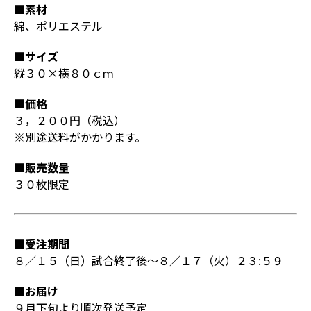
■素材
綿、ポリエステル
■サイズ
縦３０×横８０ｃｍ
■価格
３，２００円（税込）
※別途送料がかかります。
■販売数量
３０枚限定
■受注期間
８／１５（日）試合終了後～８／１７（火）２３:５９
■お届け
９月下旬より順次発送予定