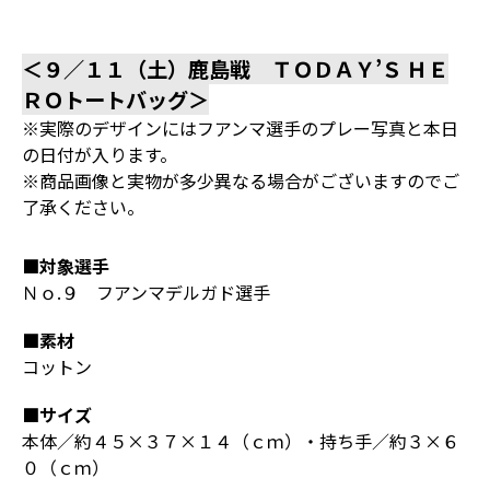
＜９／１１（土）鹿島戦 ＴＯＤＡＹ’Ｓ ＨＥ
ＲＯトートバッグ＞
※実際のデザインにはフアンマ選手のプレー写真と本日
の日付が入ります。
※商品画像と実物が多少異なる場合がございますのでご
了承ください。
■対象選手
Ｎｏ.９ フアンマデルガド選手
■素材
コットン
■サイズ
本体／約４５×３７×１４（ｃｍ）・持ち手／約３×６
０（ｃｍ）