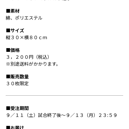
■素材
綿、ポリエステル
■サイズ
縦３０×横８０ｃｍ
■価格
３，２００円（税込）
※別途送料がかかります。
■販売数量
３０枚限定
■受注期間
９／１１（土）試合終了後～９／１３（月）２３:５９
■お届け