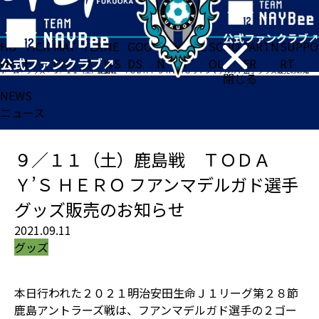
HO
TICK
MAT
TEA
NE
GOO
FA
ACADE
SCHO
PARTN
SUPPO
ME
ET
CH
M
WS
DS
N
MY
OL
ER
RT
ホーム
>
グッズ
>
９／１１（土）鹿島戦 ＴＯＤＡＹ’Ｓ ＨＥＲＯ フアンマデルガド選手 グッズ販売のお知らせ
閉じる
NEWS
ニュース
９／１１（土）鹿島戦 ＴＯＤＡ
Ｙ’Ｓ ＨＥＲＯ フアンマデルガド選手
グッズ販売のお知らせ
2021.09.11
グッズ
本日行われた２０２１明治安田生命Ｊ１リーグ第２８節
鹿島アントラーズ戦は、フアンマデルガド選手の２ゴー