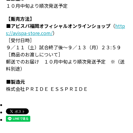
１０月中旬より順次発送予定
【販売方法】
■アビスパ福岡オフィシャルオンラインショップ
（
http
s://avispa-store.com/
）
［受付日時］
９／１１（土）試合終了後～９／１３（月）２３:５９
［商品のお渡しについて］
郵送でのお届け １０月中旬より順次発送予定 ※（送
料別途）
■製造元
株式会社ＰＲＩＤＥ ＥＳＳＰＲＩＤＥ