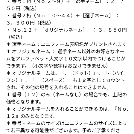
・ 番号１桁（Ｎｏ.２～９）＋［選手ネーム］ ：２，７
５０円（税込）
・ 番号２桁（Ｎｏ.１０～４４）＋［選手ネーム］ ：
３，３００円（税込）
・ Ｎｏ.１２ ＋ ［オリジナルネーム］ ： ３，８５０円
（税込）
＊ 選手ネーム：ユニフォーム表記名がプリントされます
＊ オリジナルネーム ： 選手ネーム以外のお好きなネー
ムをアルファベット大文字１０文字以内でつけることが
できます。（小文字や数字はお受けできません）
＊ オリジナルネームは、「．（ドット）」、「-（ハイ
フン）」、「 （スペース）」も１文字としてカウント
され、その他の記号を入れることはできません。
＊ 番号（１２）のみ（ネームなし）の場合でも、上記の
価格となります。
＊ オリジナルネームを入れることができるのは、『Ｎｏ.
１２』のみとなります。
＊ 番号・ネームのサイズはユニフォームのサイズによっ
て若干異なる可能性がございます。予めご了承くださ