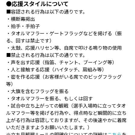
●応援スタイルについて
■容認される行為は以下の通りです。
・横断幕掲出
・拍手・手拍子
・タオルマフラー・ゲートフラッグなどを掲げる（振
る、回すは禁止です）
・太鼓、応援ハリセン等、自席で叩ける鳴り物の使用
■禁止される行為は以下の通りです。
・声を出す応援（指笛、チャント、ブーイング等）
・人と接触する応援（ハイタッチ、肩組み等）
・密を作る応援（お客様がいる席でのビッグフラッグ
等）
・大旗を含むフラッグを振る
・タオルマフラーを振る、もしくは回す
・試合中立ち上がっての観戦（選手入場時に立ってタオ
ルマフラー等を掲げる行為や、得点時など瞬間的に立ち
上がる行為は容認しておりますが、その後速やかに着席
いただきますようお願いいたします。）
※立ち見観戦ルールの明確化についての詳細は
こちら
を