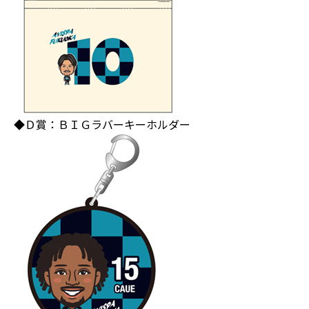
◆Ｄ賞：ＢＩＧラバーキーホルダー