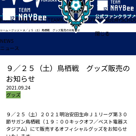
HOME
TICKET
MATCH
TEAM
NEWS
GOODS
FAN
ACADEMY
SCHO
ホーム
>
グッズ
>
９／２５（土）鳥栖戦 グッズ販売のお知らせ
閉じる
NEWS
ニュース
９／２５（土）鳥栖戦 グッズ販売の
お知らせ
2021.09.24
グッズ
９／２５（土）２０２１明治安田生命Ｊ１リーグ第３０
節サガン鳥栖戦（１９：００キックオフ／ベスト電器ス
タジアム）にて販売するオフィシャルグッズをお知らせ