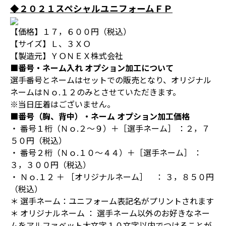
◆２０２１スペシャルユニフォームＦＰ
【価格】１７，６００円（税込）
【サイズ】Ｌ、３ＸＯ
【製造元】ＹＯＮＥＸ株式会社
■番号・ネーム入れ オプション加工について
選手番号とネームはセットでの販売となり、オリジナル
ネームはＮｏ.１２のみとさせていただきます。
※当日圧着はございません。
■番号（胸、背中）・ネーム オプション加工価格
・ 番号１桁（Ｎｏ.２～９）＋［選手ネーム］ ：２，７
５０円（税込）
・ 番号２桁（Ｎｏ.１０～４４）＋［選手ネーム］ ：
３，３００円（税込）
・ Ｎｏ.１２ ＋ ［オリジナルネーム］ ： ３，８５０円
（税込）
＊ 選手ネーム：ユニフォーム表記名がプリントされます
＊ オリジナルネーム ： 選手ネーム以外のお好きなネー
ムをアルファベット大文字１０文字以内でつけることが