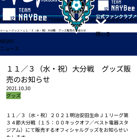
HOME
TICKET
MATCH
TEAM
NEWS
GOODS
FAN
ACADEMY
SCHO
ホーム
>
グッズ
>
１１／３（水・祝）大分戦 グッズ販売のお知らせ
閉じる
NEWS
ニュース
１１／３（水・祝）大分戦 グッズ販
売のお知らせ
2021.10.30
グッズ
１１／３（水・祝）２０２１明治安田生命Ｊ１リーグ第
３４節大分戦（１５：００キックオフ／ベスト電器スタ
ジアム）にて販売するオフィシャルグッズをお知らせい