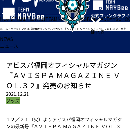
HOME
TICKET
MATCH
TEAM
NEWS
GOODS
FAN
ACADEMY
SCHO
ホーム
>
グッズ
>
アビスパ福岡オフィシャルマガジン 『ＡＶＩＳＰＡ ＭＡＧＡＺＩＮＥ ＶＯＬ.３２』発売のお知らせ
閉じる
NEWS
ニュース
アビスパ福岡オフィシャルマガジン
『ＡＶＩＳＰＡ ＭＡＧＡＺＩＮＥ Ｖ
ＯＬ.３２』発売のお知らせ
2021.12.21
グッズ
１２／２１（火）よりアビスパ福岡オフィシャルマガジ
ンの最新号『ＡＶＩＳＰＡ ＭＡＧＡＺＩＮＥ ＶＯＬ.３