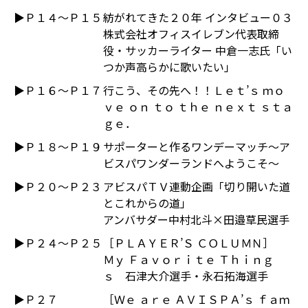
▶Ｐ１４～Ｐ１５
紡がれてきた２０年 インタビュー０３
株式会社オフィスイレブン代表取締
役・サッカーライター 中倉一志氏「い
つか声高らかに歌いたい」
▶Ｐ１６～Ｐ１７
行こう、その先へ！！Ｌｅｔ’ｓ ｍｏ
ｖｅ ｏｎ ｔｏ ｔｈｅ ｎｅｘｔ ｓｔａ
ｇｅ．
▶Ｐ１８～Ｐ１９
サポーターと作るワンデーマッチ～ア
ビスパワンダーランドへようこそ～
▶Ｐ２０～Ｐ２３
アビスパＴＶ連動企画「切り開いた道
とこれからの道」
アンバサダー中村北斗×田邉草民選手
▶Ｐ２４～Ｐ２５
［ＰＬＡＹＥＲ’Ｓ ＣＯＬＵＭＮ］
Ｍｙ Ｆａｖｏｒｉｔｅ Ｔｈｉｎｇ
ｓ 石津大介選手・永石拓海選手
▶Ｐ２７
［Ｗｅ ａｒｅ ＡＶＩＳＰＡ’ｓ ｆａｍ