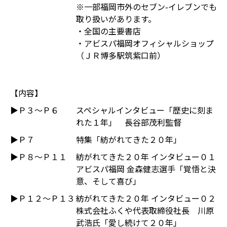
※一部福岡市外のセブン-イレブンでも
取り扱いがあります。
・全国の主要書店
・アビスパ福岡オフィシャルショップ
（ＪＲ博多駅筑紫口前）
【内容】
▶Ｐ３～Ｐ６
スペシャルインタビュー「歴史に刻ま
れた１年」 長谷部茂利監督
▶Ｐ７
特集「紡がれてきた２０年」
▶Ｐ８～Ｐ１１
紡がれてきた２０年 インタビュー０１
アビスパ福岡 金森健志選手「覚悟と決
意、そして喜び」
▶Ｐ１２～Ｐ１３
紡がれてきた２０年 インタビュー０２
株式会社ふくや代表取締役社長 川原
武浩氏「愛し続けて２０年」