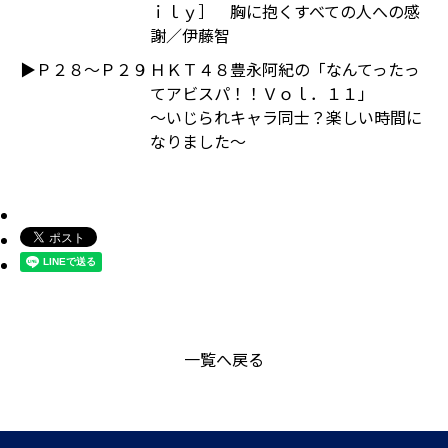
ｉｌｙ］ 胸に抱くすべての人への感
謝／伊藤智
▶Ｐ２８～Ｐ２９
ＨＫＴ４８豊永阿紀の「なんてったっ
てアビスパ！！Ｖｏｌ．１１」
～いじられキャラ同士？楽しい時間に
なりました～
一覧へ戻る