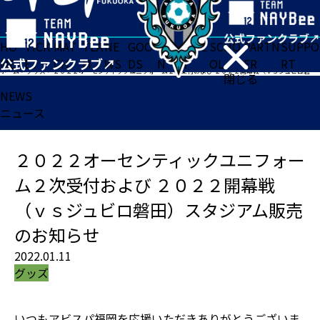
HO
TICK
MAT
TEA
NE
GOO
FA
ACADE
SCHO
PARTN
SUPPO
ME
ET
CH
M
WS
DS
N
MY
OL
ER
RT
ホーム
>
グッズ
>
２０２２オーセンティックユニフォーム２次受付および ２０２２開幕戦（ｖｓジュビロ磐田）スタジアム販売のお知らせ
閉じる
NEWS
ニュース
２０２２オーセンティックユニフォー
ム２次受付および ２０２２開幕戦
（ｖｓジュビロ磐田）スタジアム販売
のお知らせ
2022.01.11
グッズ
いつもアビスパ福岡を応援いただきありがとうございま