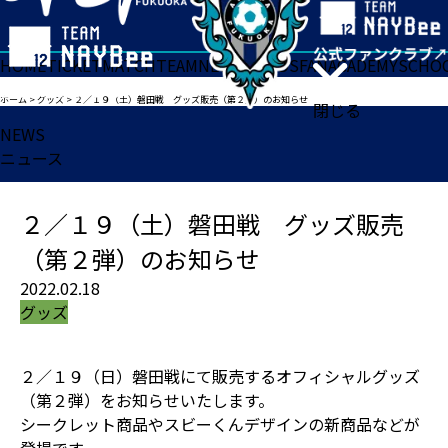
HOME
TICKET
MATCH
TEAM
NEWS
GOODS
FAN
ACADEMY
SCHO
ホーム
>
グッズ
>
２／１９（土）磐田戦 グッズ販売（第２弾）のお知らせ
閉じる
NEWS
ニュース
２／１９（土）磐田戦 グッズ販売
（第２弾）のお知らせ
2022.02.18
グッズ
２／１９（日）磐田戦にて販売するオフィシャルグッズ
（第２弾）をお知らせいたします。
シークレット商品やスビーくんデザインの新商品などが