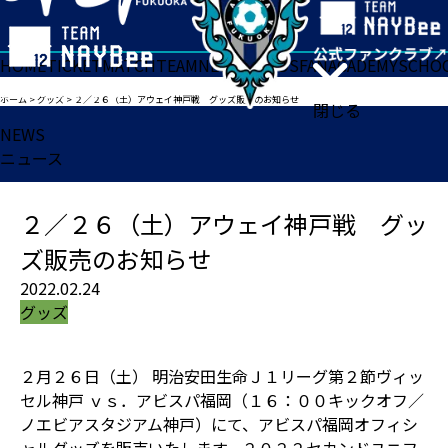
HOME
TICKET
MATCH
TEAM
NEWS
GOODS
FAN
ACADEMY
SCHO
ホーム
>
グッズ
>
２／２６（土）アウェイ神戸戦 グッズ販売のお知らせ
閉じる
NEWS
ニュース
２／２６（土）アウェイ神戸戦 グッ
ズ販売のお知らせ
2022.02.24
グッズ
２月２６日（土） 明治安田生命Ｊ１リーグ第２節ヴィッ
セル神戸 ｖｓ．アビスパ福岡（１６：００キックオフ／
ノエビアスタジアム神戸）にて、アビスパ福岡オフィシ