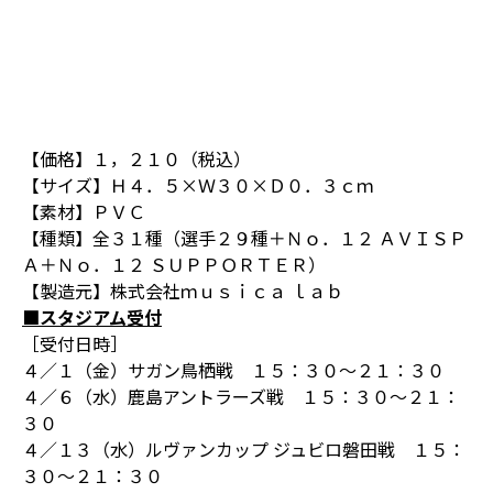
【価格】１，２１０（税込）
【サイズ】Ｈ４．５×Ｗ３０×Ｄ０．３ｃｍ
【素材】ＰＶＣ
【種類】全３１種（選手２９種＋Ｎｏ．１２ ＡＶＩＳＰ
Ａ＋Ｎｏ．１２ ＳＵＰＰＯＲＴＥＲ）
【製造元】株式会社ｍｕｓｉｃａ ｌａｂ
■スタジアム受付
［受付日時］
４／１（金）サガン鳥栖戦 １５：３０～２１：３０
４／６（水）鹿島アントラーズ戦 １５：３０～２１：
３０
４／１３（水）ルヴァンカップ ジュビロ磐田戦 １５：
３０～２１：３０