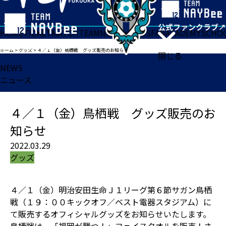
HOME
TICKET
MATCH
TEAM
NEWS
GOODS
FAN
ACADEMY
SCHO
ホーム
>
グッズ
>
４／１（金）鳥栖戦 グッズ販売のお知らせ
閉じる
NEWS
ニュース
４／１（金）鳥栖戦 グッズ販売のお
知らせ
2022.03.29
グッズ
４／１（金）明治安田生命Ｊ１リーグ第６節サガン鳥栖
戦（１９：００キックオフ／ベスト電器スタジアム）に
て販売するオフィシャルグッズをお知らせいたします。