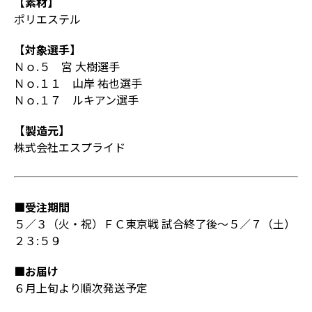
【素材】
ポリエステル
【対象選手】
Ｎｏ.５ 宮 大樹選手
Ｎｏ.１１ 山岸 祐也選手
Ｎｏ.１７ ルキアン選手
【製造元】
株式会社エスプライド
■受注期間
５／３（火・祝）ＦＣ東京戦 試合終了後～５／７（土）
２３:５９
■お届け
６月上旬より順次発送予定