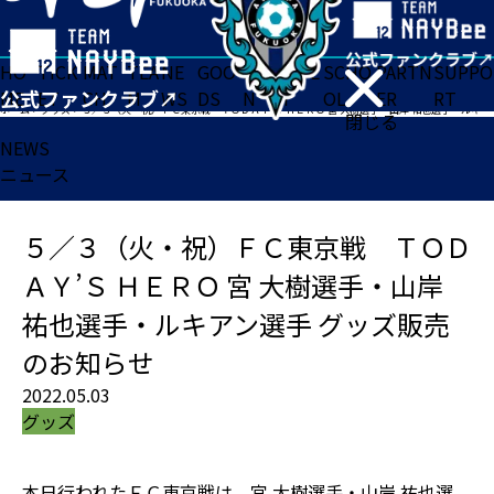
HO
TICK
MAT
TEA
NE
GOO
FA
ACADE
SCHO
PARTN
SUPPO
ME
ET
CH
M
WS
DS
N
MY
OL
ER
RT
ホーム
>
グッズ
>
５／３（火・祝）ＦＣ東京戦 ＴＯＤＡＹ’Ｓ ＨＥＲＯ 宮 大樹選手・山岸 祐也選手・ルキアン選手 グッズ販売のお知らせ
閉じる
NEWS
ニュース
５／３（火・祝）ＦＣ東京戦 ＴＯＤ
ＡＹ’Ｓ ＨＥＲＯ 宮 大樹選手・山岸
祐也選手・ルキアン選手 グッズ販売
のお知らせ
2022.05.03
グッズ
本日行われたＦＣ東京戦は、宮 大樹選手・山岸 祐也選