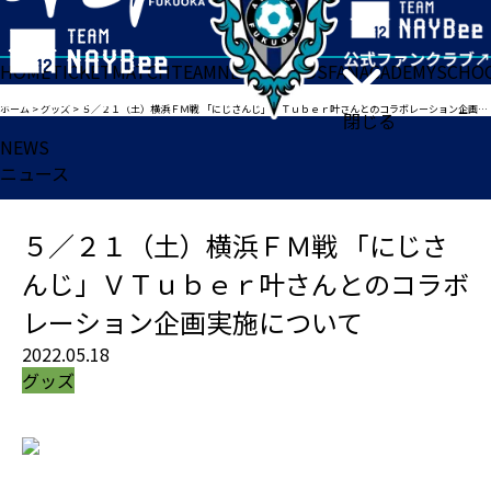
HOME
TICKET
MATCH
TEAM
NEWS
GOODS
FAN
ACADEMY
SCHO
ホーム
>
グッズ
>
５／２１（土）横浜ＦＭ戦 「にじさんじ」ＶＴｕｂｅｒ叶さんとのコラボレーション企画実施について
閉じる
NEWS
ニュース
５／２１（土）横浜ＦＭ戦 「にじさ
んじ」ＶＴｕｂｅｒ叶さんとのコラボ
レーション企画実施について
2022.05.18
グッズ