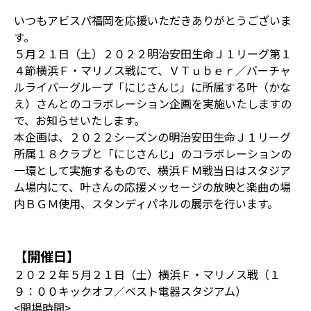
いつもアビスパ福岡を応援いただきありがとうございま
す。
５月２１日（土）２０２２明治安田生命Ｊ１リーグ第１
４節横浜Ｆ・マリノス戦にて、ＶＴｕｂｅｒ／バーチャ
ルライバーグループ「にじさんじ」に所属する叶（かな
え）さんとのコラボレーション企画を実施いたしますの
で、お知らせいたします。
本企画は、２０２２シーズンの明治安田生命Ｊ１リーグ
所属１８クラブと「にじさんじ」のコラボレーションの
一環として実施するもので、横浜ＦＭ戦当日はスタジア
ム場内にて、叶さんの応援メッセージの放映と楽曲の場
内ＢＧＭ使用、スタンディパネルの展示を行います。
【開催日】
２０２２年５月２１日（土）横浜Ｆ・マリノス戦（１
９：００キックオフ／ベスト電器スタジアム）
<開場時間>