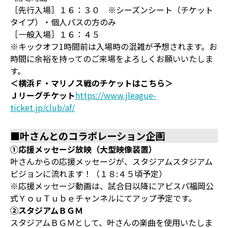
［先行入場］１６：３０ ※シーズンシート（チケット
タイプ）・個人パスの方のみ
［一般入場］１６：４５
※キックオフ1時間前は入場時の混雑が予想されます。お
時間に余裕を持ってのご来場をよろしくお願いいたしま
す。
＜横浜Ｆ・マリノス戦のチケットはこちら＞
Ｊリーグチケット
https://www.jleague-
ticket.jp/club/af/
■叶さんとのコラボレーション企画
①応援メッセージ放映（大型映像装置）
叶さんからの応援メッセージが、スタジアムスタジアム
ビジョンに流れます！（１８:４５頃予定）
※応援メッセージ動画は、試合日以降にアビスパ福岡公
式ＹｏｕＴｕｂｅチャンネルにてアップ予定です。
②スタジアムＢＧＭ
スタジアムＢＧＭとして、叶さんの楽曲を使用いたしま