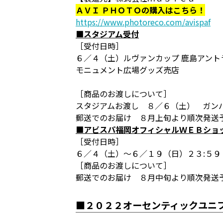
ＡＶＩ ＰＨＯＴＯの購入はこちら！
https://www.photoreco.com/avispaf
■スタジアム受付
［受付日時］
６／４（土）ルヴァンカップ 鹿島アント
モニュメント広場グッズ売店
［商品のお渡しについて］
スタジアムお渡し ８／６（土） ガン
郵送でのお届け ８月上旬より順次発送
■アビスパ福岡オフィシャルＷＥＢショ
［受付日時］
６／４（土）～６／１９（日）２３:５９
［商品のお渡しについて］
郵送でのお届け ８月中旬より順次発送
■２０２２オーセンティックユニ