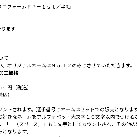
ユニフォームＦＰ－１ｓｔ／半袖
かります
いて
り、オリジナルネームはＮｏ.１２のみとさせていただきます。
加工価格
５０円（税込）
税込）
リントされます。選手番号とネームはセットでの販売となりま
お好きなネームをアルファベット大文字１０文字以内でつける
、「 （スペース）」も１文字としてカウントされ、その他の
みとなります。