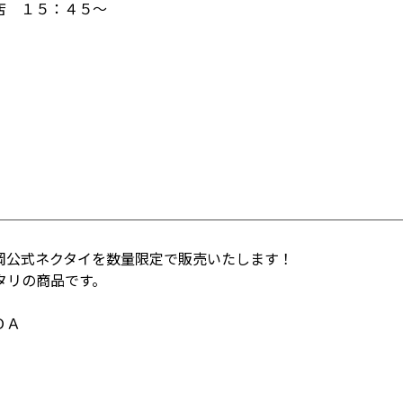
店 １５：４５～
岡公式ネクタイを数量限定で販売いたします！
タリの商品です。
ＤＡ