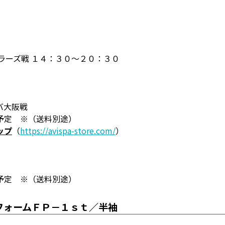
ラーズ戦 １４：３０～２０：３０
バ大阪戦
予定 ※（送料別途）
ップ
（
https://avispa-store.com/
）
予定 ※（送料別途）
フォームＦＰ－１ｓｔ／半袖