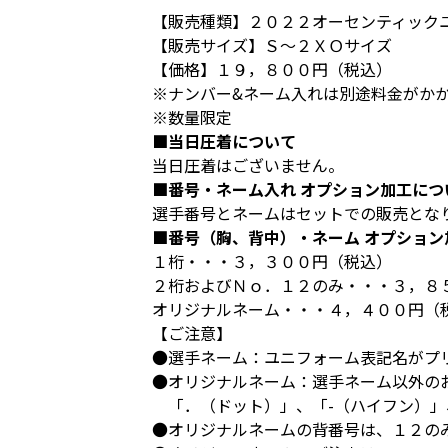
【販売種類】２０２２オーセンティック
【販売サイズ】Ｓ～２ＸＯサイズ
【価格】１９，８００円（税込）
※ナンバー&ネーム入れは別途料金がか
※数量限定
■当日圧着について
当日圧着はございません。
■番号・ネーム入れ オプション加工につ
選手番号とネームはセットでの販売とな
■番号（胸、背中）・ネーム オプション
１桁・・・３，３００円（税込）
２桁およびＮｏ．１２のみ・・・３，８
オリジナルネーム・・・４，４００円（
【ご注意】
●選手ネーム：ユニフォーム表記名がプ
●オリジナルネーム：選手ネーム以外の
「．（ドット）」、「-（ハイフン）」
●オリジナルネームの背番号は、１２の