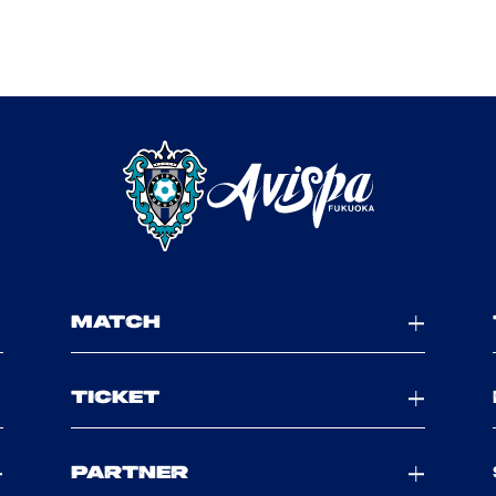
MATCH
TICKET
PARTNER