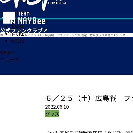
HOME
MATCH
TEAM
TICKET
ホーム
>
グッズ
>
６／２５（土）広島戦 ファンクラブ会員限定 特典グッズ販売のお知らせ
NEWS
NEWS
ニュース
６／２５（土）広島戦 フ
2022.06.10
グッズ
いつもアビスパ福岡を応援いただき、誠