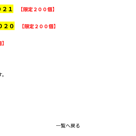
０２１
【限定２００個】
０２０
【限定２００個】
個】
す。
一覧へ戻る