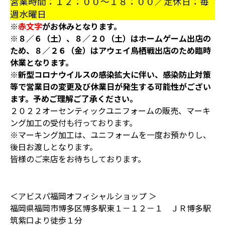
営業時間：１２：００～１８：００／定休日：毎
週水曜日
※
赤文字
がお休みとなります。
※８／６（土）、８／２０（土）はホームゲーム出店の
ため、８／２６（金）はアウェイ鳥栖戦出店のため臨時
休業となります。
※新型コロナウイルスの感染拡大に伴い、感染防止対策
等で営業日の変更及び休業日が発生する可能性がござい
ます。予めご理解ご了承ください。
２０２２オーセンティックユニフォームの販売、マーキ
ング加工の受付も行っております。
※マーキング加工は、ユニフォームを一度お預かりし、
後日お渡しとなります。
皆様のご来店をお待ちしております。
＜アビスパ福岡オフィシャルショップ ＞
福岡県福岡市博多区博多駅東１－１２－１ ＪＲ博多駅
筑紫口より徒歩１分