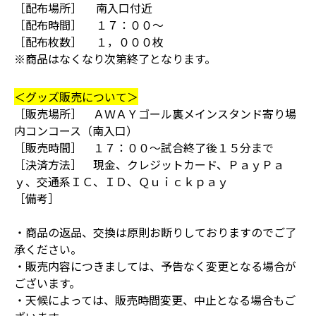
［配布場所］ 南入口付近
［配布時間］ １７：００〜
［配布枚数］ １，０００枚
※商品はなくなり次第終了となります。
＜グッズ販売について＞
［販売場所］ ＡＷＡＹゴール裏メインスタンド寄り場
内コンコース（南入口）
［販売時間］ １７：００～試合終了後１５分まで
［決済方法］ 現金、クレジットカード、ＰａｙＰａ
ｙ、交通系ＩＣ、ＩＤ、Ｑｕｉｃｋｐａｙ
［備考］
・商品の返品、交換は原則お断りしておりますのでご了
承ください。
・販売内容につきましては、予告なく変更となる場合が
ございます。
・天候によっては、販売時間変更、中止となる場合もご