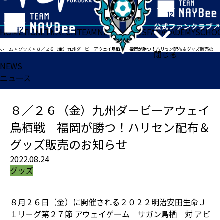
HOME
TICKET
MATCH
TEAM
NEWS
GOODS
FAN
ACADEMY
SCHO
ホーム
>
グッズ
>
８／２６（金）九州ダービーアウェイ鳥栖戦 福岡が勝つ！ハリセン配布＆グッズ販売のお知らせ
閉じる
NEWS
ニュース
８／２６（金）九州ダービーアウェイ
鳥栖戦 福岡が勝つ！ハリセン配布＆
グッズ販売のお知らせ
2022.08.24
グッズ
８月２６日（金）に開催される２０２２明治安田生命Ｊ
１リーグ第２７節 アウェイゲーム サガン鳥栖 対 アビ