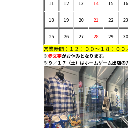
11
12
13
14
15
1
18
19
20
21
22
2
25
26
27
28
29
3
営業時間：１２：００～１８：００
※
赤文字
がお休みとなります。
※９／１７（土）はホームゲーム出店の