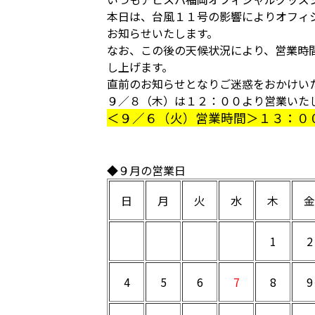
本日は、台風１１号の影響によりオフィ
お知らせいたします。
なお、この後の天候状況により、営業時
し上げます。
直前のお知らせとなりご迷惑をおかけい
９／８（木）は１２：００より営業いた
＜９／６（火）営業時間＞１３：０
◆９月の営業日
日
月
火
水
木
金
1
2
4
5
6
7
8
9