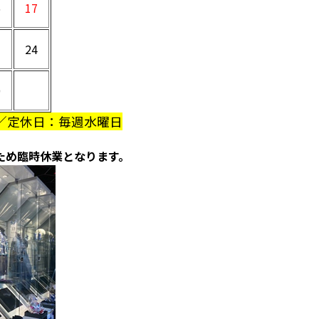
6
17
3
24
0
／定休日：毎週水曜日
ため臨時休業となります。