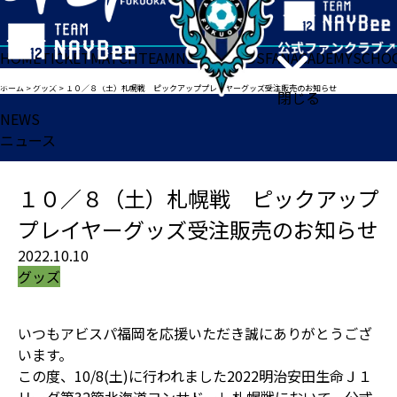
HOME
TICKET
MATCH
TEAM
NEWS
GOODS
FAN
ACADEMY
SCHO
ホーム
>
グッズ
>
１０／８（土）札幌戦 ピックアッププレイヤーグッズ受注販売のお知らせ
閉じる
NEWS
ニュース
１０／８（土）札幌戦 ピックアップ
プレイヤーグッズ受注販売のお知らせ
2022.10.10
グッズ
いつもアビスパ福岡を応援いただき誠にありがとうござ
います。
この度、10/8(土)に行われました2022明治安田生命Ｊ１