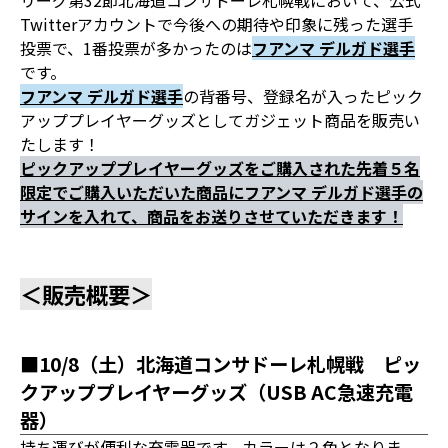
リーグ第32節北海道コンサドーレ札幌戦において、公式
Twitterアカウントで今後への期待や印象に残った選手
投票で、1番投票が多かったのは
フアンマ デルガド選手
です。
フアンマ デルガド選手
の背番号、登録名が入ったピック
アッププレイヤーグッズとしてガジェット商品を販売い
たします！
ピックアッププレイヤーグッズをご購入された先着５名
限定でご購入いただいた商品にフアンマ デルガド選手の
サインを入れて、商品をお送りさせていただきます！
＜販売概要＞
■10/8（土）北海道コンサドーレ札幌戦 ピッ
クアッププレイヤーグッズ（USB AC急速充電
器）
持ち運びが便利な充電器です。カラーは２色となりま