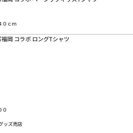
４０ｃｍ
パ福岡 コラボ ロングTシャツ
００
グッズ売店