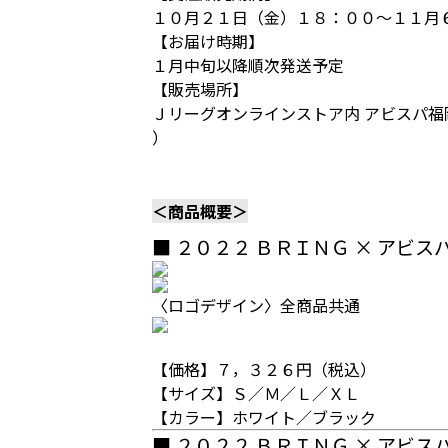
１０月２１日（金）１８：００～１１月
【お届け時期】
１月中旬以降順次発送予定
【販売場所】
Ｊリーグオンラインストア内 アビスパ福
）
＜商品概要＞
■ ２０２２ ＢＲＩＮＧ × アビス
〈ロゴデザイン〉全商品共通
【価格】７，３２６円（税込）
【サイズ】Ｓ／Ｍ／Ｌ／ＸＬ
【カラー】ホワイト／ブラック
■ ２０２２ ＢＲＩＮＧ × アビ