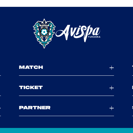
MATCH
TICKET
PARTNER