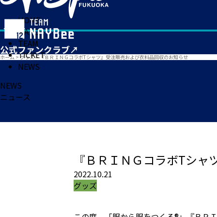
HOME
MATCH
TEAM
TICKET
ホーム
>
グッズ
>
『ＢＲＩＮＧコラボTシャツ』受注販売および衣料品回収のお知らせ
NEWS
NEWS
ニュース
『ＢＲＩＮＧコラボTシャ
2022.10.21
グッズ
この度、「服から服をつくる®」『ＢＲ