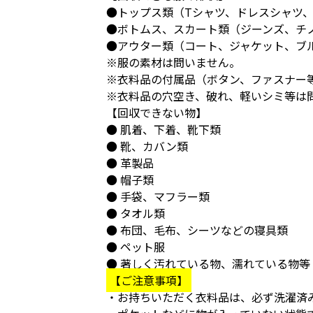
●トップス類（Tシャツ、ドレスシャツ、
●ボトムス、スカート類（ジーンズ、チ
●アウター類（コート、ジャケット、ブ
※服の素材は問いません。
※衣料品の付属品（ボタン、ファスナー
※衣料品の穴空き、破れ、軽いシミ等は
【回収できない物】
● 肌着、下着、靴下類
● 靴、カバン類
● 革製品
● 帽子類
● 手袋、マフラー類
● タオル類
● 布団、毛布、シーツなどの寝具類
● ペット服
● 著しく汚れている物、濡れている物等
【ご注意事項】
・お持ちいただく衣料品は、必ず洗濯済