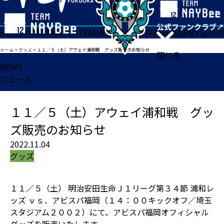
HOME
TICKET
MATCH
TEAM
NEWS
GOODS
FAN
ACADEMY
SCHO
ホーム
>
グッズ
>
１１／５（土）アウェイ浦和戦 グッズ販売のお知らせ
閉じる
NEWS
ニュース
１１／５（土）アウェイ浦和戦 グッ
ズ販売のお知らせ
2022.11.04
グッズ
１１／５（土） 明治安田生命Ｊ１リーグ第３４節 浦和レ
ッズ ｖｓ．アビスパ福岡（１４：００キックオフ／埼玉
スタジアム２００２）にて、アビスパ福岡オフィシャル