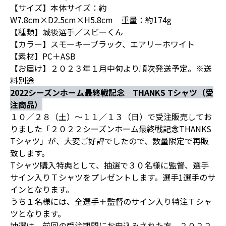
【サイズ】本体サイズ：約
W7.8cm×D2.5cm×H5.8cm 重量：約174g
【種類】城後選手／スビーくん
【カラー】スモーキーブラック、エアリーホワイト
【素材】PC＋ASB
【お届け】２０２３年１月中旬より順次発送予定。※送
料別途
2022シーズンホーム最終戦記念 THANKS Tシャツ（受
注商品）
１０／２８（土）～１１／１３（日）で受注販売してお
りました「２０２２シーズンホーム最終戦記念THANKS
Tシャツ」が、大変ご好評でしたので、数量限定で再販
致します。
Tシャツ購入特典として、抽選で３０名様に監督、選手
サイン入りＴシャツをプレゼントします。選手1選手のサ
インとなります。
うち１名様には、全選手＋監督のサイン入り特注Ｔシャ
ツとなります。
抽選は、前回の受注期間にお申込みされた方、２０２２