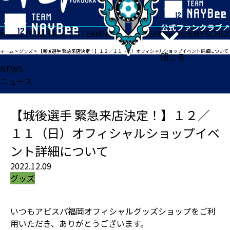
HOME
TICKET
MATCH
TEAM
NEWS
GOODS
FAN
ACADEMY
SCHO
ホーム
>
グッズ
>
【城後選手 緊急来店決定！】１２／１１（日）オフィシャルショップイベント詳細について
閉じる
NEWS
ニュース
【城後選手 緊急来店決定！】１２／
１１（日）オフィシャルショップイベ
ント詳細について
2022.12.09
グッズ
いつもアビスパ福岡オフィシャルグッズショップをご利
用いただき、ありがとうございます。