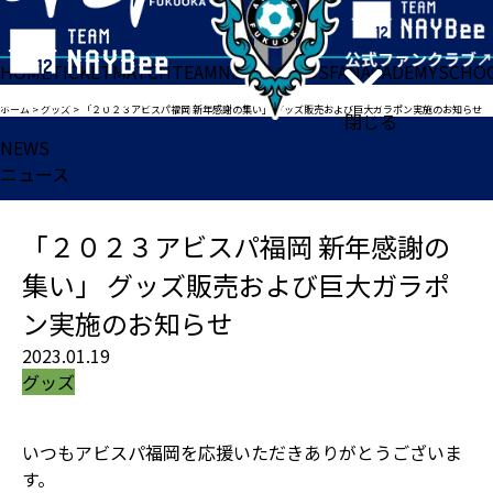
HOME
TICKET
MATCH
TEAM
NEWS
GOODS
FAN
ACADEMY
SCHO
ホーム
>
グッズ
>
「２０２３アビスパ福岡 新年感謝の集い」 グッズ販売および巨大ガラポン実施のお知らせ
閉じる
NEWS
ニュース
「２０２３アビスパ福岡 新年感謝の
集い」 グッズ販売および巨大ガラポ
ン実施のお知らせ
2023.01.19
グッズ
いつもアビスパ福岡を応援いただきありがとうございま
す。