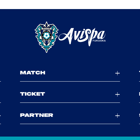
MATCH
TICKET
PARTNER