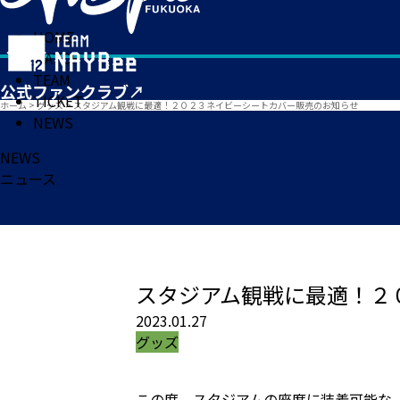
HOME
MATCH
TEAM
TICKET
ホーム
>
グッズ
>
スタジアム観戦に最適！２０２３ネイビーシートカバー販売のお知らせ
NEWS
NEWS
ニュース
スタジアム観戦に最適！２
2023.01.27
グッズ
この度、スタジアムの座席に装着可能な