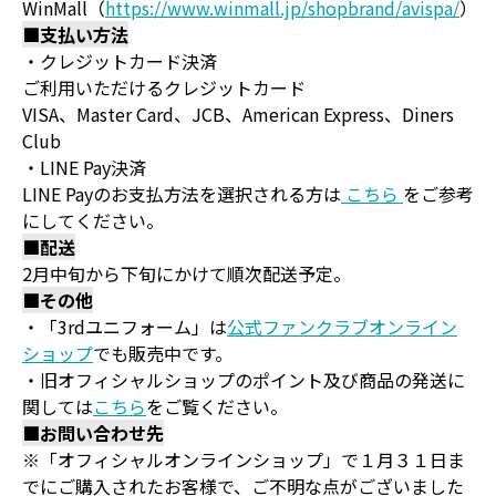
WinMall（
https://www.winmall.jp/shopbrand/avispa/
）
■支払い方法
・クレジットカード決済
ご利用いただけるクレジットカード
VISA、Master Card、JCB、American Express、Diners
Club
・LINE Pay決済
LINE Payのお支払方法を選択される方は
こちら
をご参考
にしてください。
■配送
2月中旬から下旬にかけて順次配送予定。
■その他
・「3rdユニフォーム」は
公式ファンクラブオンライン
ショップ
でも販売中です。
・旧オフィシャルショップのポイント及び商品の発送に
関しては
こちら
をご覧ください。
■お問い合わせ先
※「オフィシャルオンラインショップ」で１月３１日ま
でにご購入されたお客様で、ご不明な点がございました