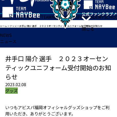
HOME
TICKET
MATCH
TEAM
NEWS
GOODS
FAN
ACADEMY
SCHO
ホーム
>
グッズ
>
井手口 陽介 選手 ２０２３オーセンティックユニフォーム受付開始のお知らせ
閉じる
NEWS
ニュース
井手口 陽介 選手 ２０２３オーセン
ティックユニフォーム受付開始のお知
らせ
2023.02.08
グッズ
いつもアビスパ福岡オフィシャルグッズショップをご利
用いただき、ありがとうございます。