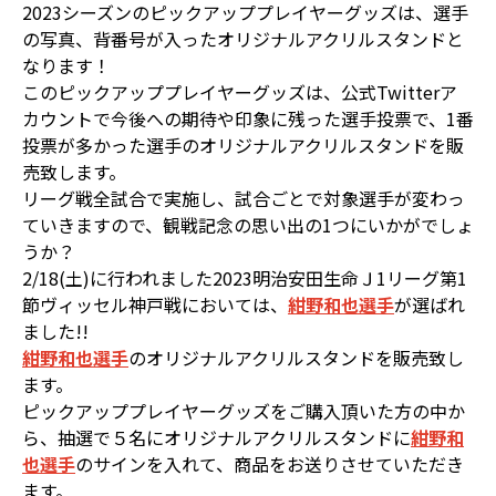
2023シーズンのピックアッププレイヤーグッズは、選手
の写真、背番号が入ったオリジナルアクリルスタンドと
なります！
このピックアッププレイヤーグッズは、公式Twitterア
カウントで今後への期待や印象に残った選手投票で、1番
投票が多かった選手のオリジナルアクリルスタンドを販
売致します。
リーグ戦全試合で実施し、試合ごとで対象選手が変わっ
ていきますので、観戦記念の思い出の1つにいかがでしょ
うか？
2/18(土)に行われました2023明治安田生命Ｊ1リーグ第1
節ヴィッセル神戸戦においては、
紺野和也選手
が選ばれ
ました!!
紺野和也選手
のオリジナルアクリルスタンドを販売致し
ます。
ピックアッププレイヤーグッズをご購入頂いた方の中か
ら、抽選で５名にオリジナルアクリルスタンドに
紺野和
也選手
のサインを入れて、商品をお送りさせていただき
ます。