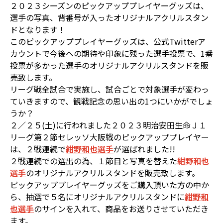
２０２３シーズンのピックアッププレイヤーグッズは、
選手の写真、背番号が入ったオリジナルアクリルスタン
ドとなります！
このピックアッププレイヤーグッズは、公式Twitterア
カウントで今後への期待や印象に残った選手投票で、1番
投票が多かった選手のオリジナルアクリルスタンドを販
売致します。
リーグ戦全試合で実施し、試合ごとで対象選手が変わっ
ていきますので、観戦記念の思い出の1つにいかがでしょ
うか？
２／２５(土)に行われました２０２３明治安田生命Ｊ１
リーグ第２節セレッソ大阪戦のピックアッププレイヤー
は、２戦連続で
紺野和也選手
が選ばれました!!
２戦連続での選出の為、１節目と写真を替えた
紺野和也
選手
のオリジナルアクリルスタンドを販売致します。
ピックアッププレイヤーグッズをご購入頂いた方の中か
ら、抽選で５名にオリジナルアクリルスタンドに
紺野和
也選手
のサインを入れて、商品をお送りさせていただき
ます。