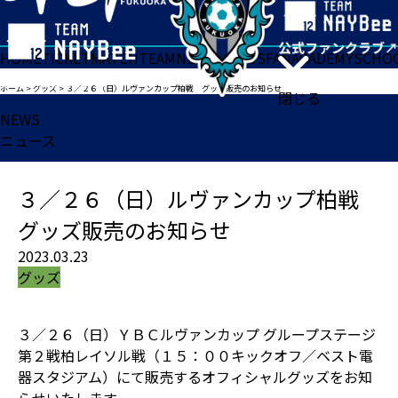
HOME
TICKET
MATCH
TEAM
NEWS
GOODS
FAN
ACADEMY
SCHO
ホーム
>
グッズ
>
３／２６（日）ルヴァンカップ柏戦 グッズ販売のお知らせ
閉じる
NEWS
ニュース
３／２６（日）ルヴァンカップ柏戦
グッズ販売のお知らせ
2023.03.23
グッズ
３／２６（日）ＹＢＣルヴァンカップ グループステージ
第２戦柏レイソル戦（１５：００キックオフ／ベスト電
器スタジアム）にて販売するオフィシャルグッズをお知