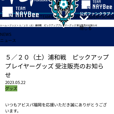
HOME
TICKET
MATCH
TEAM
NEWS
GOODS
FAN
ACADEMY
SCHO
ホーム
>
グッズ
>
５／２０（土）浦和戦 ピックアッププレイヤーグッズ 受注販売のお知らせ
閉じる
NEWS
ニュース
５／２０（土）浦和戦 ピックアップ
プレイヤーグッズ 受注販売のお知ら
せ
2023.05.22
グッズ
いつもアビスパ福岡を応援いただき誠にありがとうござ
います。