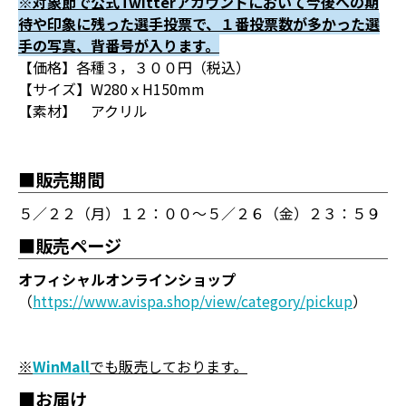
※対象節で公式Twitterアカウントにおいて今後への期
待や印象に残った選手投票で、１番投票数が多かった選
手の写真、背番号が入ります。
【価格】各種３，３００円（税込）
【サイズ】W280ｘH150mm
【素材】 アクリル
■販売期間
５／２２（月）１２：００～５／２６（金）２３：５９
■販売ページ
オフィシャルオンラインショップ
（
https://www.avispa.shop/view/category/pickup
）
※
WinMall
でも販売しております。
■お届け