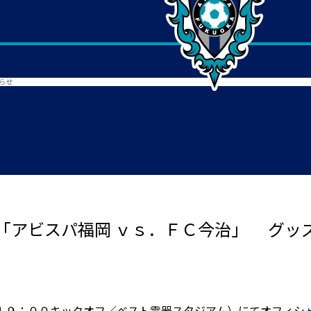
らせ
「アビスパ福岡 ｖｓ．ＦＣ今治」 グッ
１９：００キックオフ／ベスト電器スタジアム）にてオフィシ