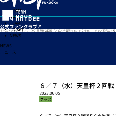
HOME
MATCH
TEAM
TICKET
ホーム
>
グッズ
>
６／７（水）天皇杯２回戦「アビスパ福岡 ｖｓ．ＦＣ今治」 グッズ販売のお知
NEWS
NEWS
ニュース
６／７（水）天皇杯２回戦
2023.06.05
グッズ
６／７（水）天皇杯２回戦ＦＣ今治戦（