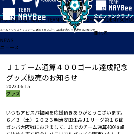
HOME
TICKET
MATCH
TEAM
NEWS
GOODS
FAN
ACADEMY
SCHO
ホーム
>
グッズ
>
Ｊ１チーム通算４００ゴール達成記念グッズ販売のお知らせ
閉じる
NEWS
ニュース
Ｊ１チーム通算４００ゴール達成記念
グッズ販売のお知らせ
2023.06.15
グッズ
いつもアビスパ福岡を応援頂きありがとうございます。
６／３（土）２０２３明治安田生命J１リーグ第１６節
ガンバ大阪戦におきまして、J1でのチーム通算400得点