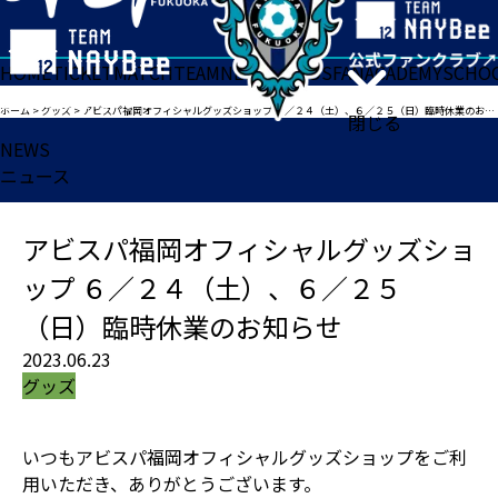
HOME
TICKET
MATCH
TEAM
NEWS
GOODS
FAN
ACADEMY
SCHO
ホーム
>
グッズ
>
アビスパ福岡オフィシャルグッズショップ ６／２４（土）、６／２５（日）臨時休業のお知らせ
閉じる
NEWS
ニュース
アビスパ福岡オフィシャルグッズショ
ップ ６／２４（土）、６／２５
（日）臨時休業のお知らせ
2023.06.23
グッズ
いつもアビスパ福岡オフィシャルグッズショップをご利
用いただき、ありがとうございます。