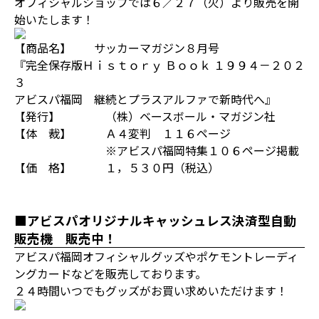
オフィシャルショップでは６／２７（火）より販売を開
始いたします！
【商品名】 サッカーマガジン８月号
『完全保存版Ｈｉｓｔｏｒｙ Ｂｏｏｋ １９９４－２０２
３
アビスパ福岡 継続とプラスアルファで新時代へ』
【発行】 （株）ベースボール・マガジン社
【体 裁】 Ａ４変判 １１６ページ
※アビスパ福岡特集１０６ページ掲載
【価 格】 １，５３０円（税込）
■アビスパオリジナルキャッシュレス決済型自動
販売機 販売中！
アビスパ福岡オフィシャルグッズやポケモントレーディ
ングカードなどを販売しております。
２４時間いつでもグッズがお買い求めいただけます！