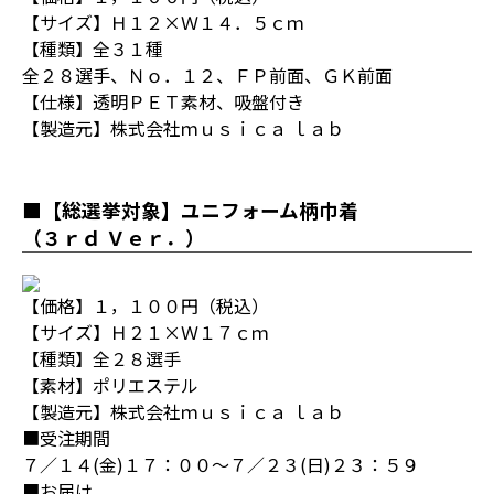
【サイズ】Ｈ１２×Ｗ１４．５ｃｍ
【種類】全３１種
全２８選手、Ｎｏ．１２、ＦＰ前面、ＧＫ前面
【仕様】透明ＰＥＴ素材、吸盤付き
【製造元】株式会社ｍｕｓｉｃａ ｌａｂ
■【総選挙対象】ユニフォーム柄巾着
（３ｒｄ Ｖｅｒ．）
【価格】１，１００円（税込）
【サイズ】Ｈ２１×Ｗ１７ｃｍ
【種類】全２８選手
【素材】ポリエステル
【製造元】株式会社ｍｕｓｉｃａ ｌａｂ
■受注期間
７／１４(金)１７：００～７／２３(日)２３：５９
■お届け