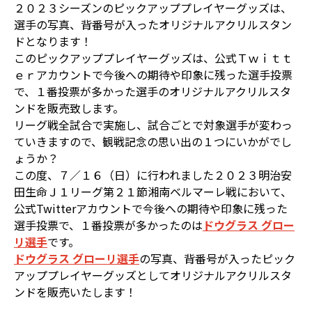
２０２３シーズンのピックアッププレイヤーグッズは、
選手の写真、背番号が入ったオリジナルアクリルスタン
ドとなります！
このピックアッププレイヤーグッズは、公式Ｔｗｉｔｔ
ｅｒアカウントで今後への期待や印象に残った選手投票
で、１番投票が多かった選手のオリジナルアクリルスタ
ンドを販売致します。
リーグ戦全試合で実施し、試合ごとで対象選手が変わっ
ていきますので、観戦記念の思い出の１つにいかがでし
ょうか？
この度、７／１６（日）に行われました２０２３明治安
田生命Ｊ１リーグ第２１節湘南ベルマーレ戦において、
公式Twitterアカウントで今後への期待や印象に残った
選手投票で、１番投票が多かったのは
ドウグラス グロー
リ選手
です。
ドウグラス グローリ選手
の写真、背番号が入ったピック
アッププレイヤーグッズとしてオリジナルアクリルスタ
ンドを販売いたします！