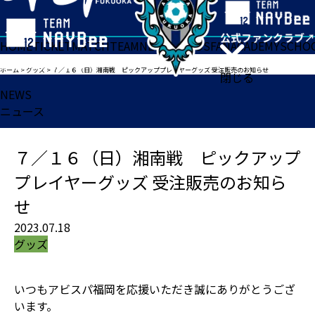
HOME
TICKET
MATCH
TEAM
NEWS
GOODS
FAN
ACADEMY
SCHO
ホーム
>
グッズ
>
７／１６（日）湘南戦 ピックアッププレイヤーグッズ 受注販売のお知らせ
閉じる
NEWS
ニュース
７／１６（日）湘南戦 ピックアップ
プレイヤーグッズ 受注販売のお知ら
せ
2023.07.18
グッズ
いつもアビスパ福岡を応援いただき誠にありがとうござ
います。