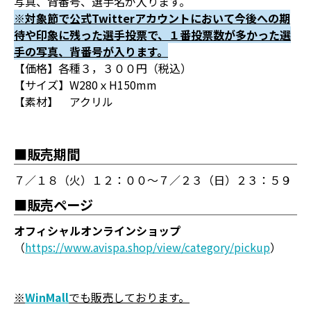
写真、背番号、選手名が入ります。
※対象節で公式Twitterアカウントにおいて今後への期
待や印象に残った選手投票で、１番投票数が多かった選
手の写真、背番号が入ります。
【価格】各種３，３００円（税込）
【サイズ】W280ｘH150mm
【素材】 アクリル
■販売期間
７／１８（火）１２：００～７／２３（日）２３：５９
■販売ページ
オフィシャルオンラインショップ
（
https://www.avispa.shop/view/category/pickup
）
※
WinMall
でも販売しております。