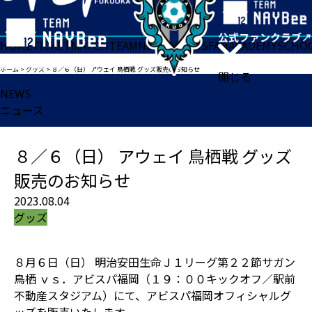
HOME
TICKET
MATCH
TEAM
NEWS
GOODS
FAN
ACADEMY
SCHO
ホーム
>
グッズ
>
８／６（日） アウェイ 鳥栖戦 グッズ販売のお知らせ
閉じる
NEWS
ニュース
８／６（日） アウェイ 鳥栖戦 グッズ
販売のお知らせ
2023.08.04
グッズ
８月６日（日） 明治安田生命Ｊ１リーグ第２２節サガン
鳥栖 ｖｓ．アビスパ福岡（１９：００キックオフ／駅前
不動産スタジアム）にて、アビスパ福岡オフィシャルグ