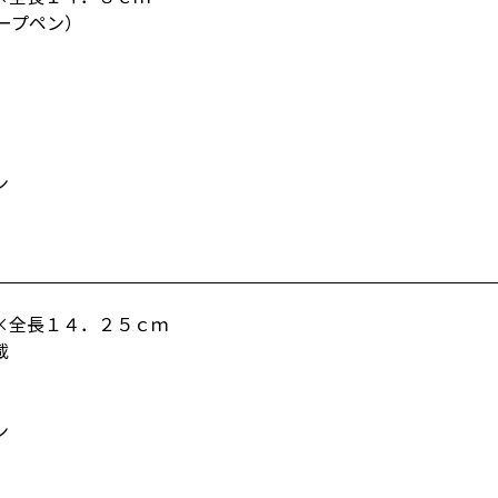
ープペン）
ン
×全長１４．２５ｃｍ
載
ン