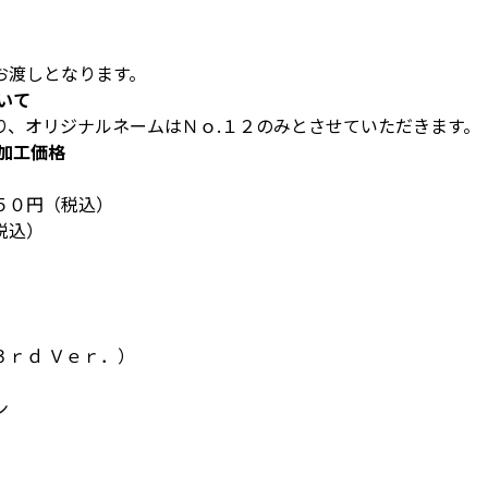
お渡しとなります。
いて
り、オリジナルネームはＮｏ.１２のみとさせていただきます。
加工価格
５０円（税込）
税込）
ｒｄ Ｖｅｒ．）
ン