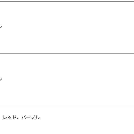
ン
ン
、レッド、パープル