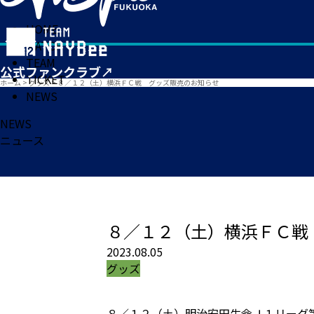
HOME
MATCH
TEAM
TICKET
ホーム
>
グッズ
>
８／１２（土）横浜ＦＣ戦 グッズ販売のお知らせ
NEWS
NEWS
ニュース
８／１２（土）横浜ＦＣ戦
2023.08.05
グッズ
８／１２（土）明治安田生命Ｊ１リーグ