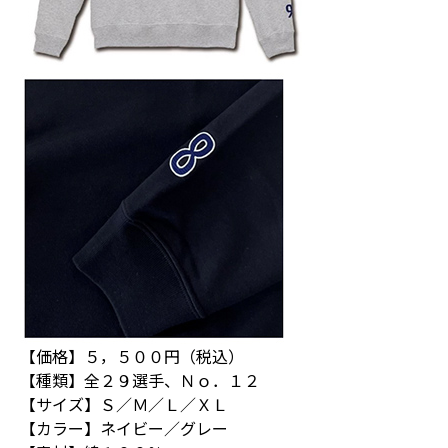
【価格】５，５００円（税込）
【種類】全２９選手、Ｎｏ．１２
【サイズ】Ｓ／Ｍ／Ｌ／ＸＬ
【カラー】ネイビー／グレー