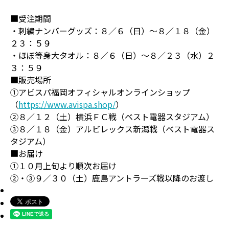
■受注期間
・刺繍ナンバーグッズ：８／６（日）～８／１８（金）
２３：５９
・ほぼ等身大タオル：８／６（日）～８／２３（水）２
３：５９
■販売場所
①アビスパ福岡オフィシャルオンラインショップ
（
https://www.avispa.shop/
）
②８／１２（土）横浜ＦＣ戦（ベスト電器スタジアム）
③８／１８（金）アルビレックス新潟戦（ベスト電器ス
タジアム）
■お届け
①１０月上旬より順次お届け
②・③９／３０（土）鹿島アントラーズ戦以降のお渡し