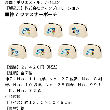
裏面：ポリエステル、ナイロン
【製造元】株式会社ウィンプロモーション
■神７ ファスナーポーチ
【価格】２，４２０円（税込）
【種類】全７種
神７：Ｎｏ．１１ 山岸、Ｎｏ．２７ 佐藤、Ｎｏ．８ 紺
野、Ｎｏ．１０ 城後、Ｎｏ．２８ 鶴野、Ｎｏ．９９ 井
手口、Ｎｏ．７ 金森
※順位順
【サイズ】約１３．５×１０×６ｃｍ
【素材】綿