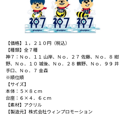
【価格】１，２１０円（税込）
【種類】全７種
神７：Ｎｏ．１１ 山岸、Ｎｏ．２７ 佐藤、Ｎｏ．８ 紺
野、Ｎｏ．１０ 城後、Ｎｏ．２８ 鶴野、Ｎｏ．９９ 井
手口、Ｎｏ．７ 金森
※順位順
【サイズ】
本体：５×８ｃｍ
台座：６×４．６ｃｍ
【素材】アクリル
【製造元】株式会社ウィンプロモーション