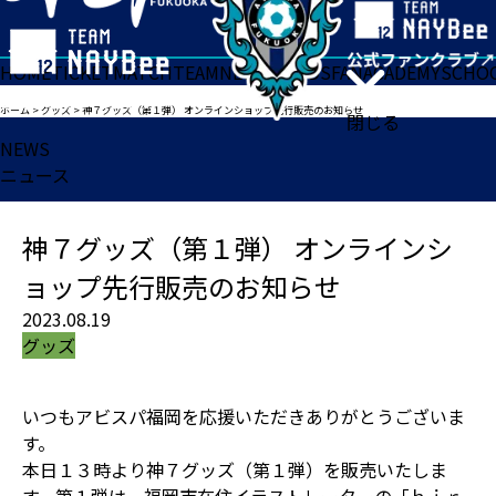
HOME
TICKET
MATCH
TEAM
NEWS
GOODS
FAN
ACADEMY
SCHO
ホーム
>
グッズ
>
神７グッズ（第１弾） オンラインショップ先行販売のお知らせ
閉じる
NEWS
ニュース
神７グッズ（第１弾） オンラインシ
ョップ先行販売のお知らせ
2023.08.19
グッズ
いつもアビスパ福岡を応援いただきありがとうございま
す。
本日１３時より神７グッズ（第１弾）を販売いたしま