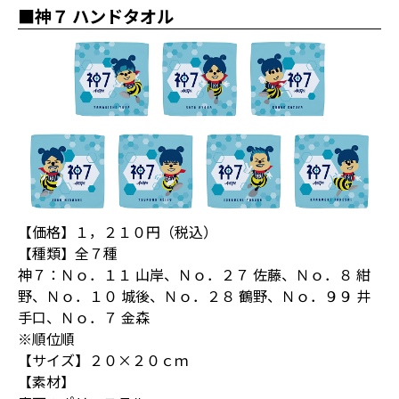
■神７ ハンドタオル
【価格】１，２１０円（税込）
【種類】全７種
神７：Ｎｏ．１１ 山岸、Ｎｏ．２７ 佐藤、Ｎｏ．８ 紺
野、Ｎｏ．１０ 城後、Ｎｏ．２８ 鶴野、Ｎｏ．９９ 井
手口、Ｎｏ．７ 金森
※順位順
【サイズ】２０×２０ｃｍ
【素材】