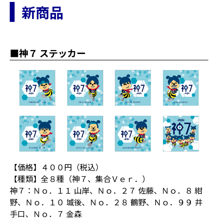
新商品
■神７ ステッカー
【価格】４００円（税込）
【種類】全８種（神７、集合Ｖｅｒ．）
神７：Ｎｏ．１１ 山岸、Ｎｏ．２７ 佐藤、Ｎｏ．８ 紺
野、Ｎｏ．１０ 城後、Ｎｏ．２８ 鶴野、Ｎｏ．９９ 井
手口、Ｎｏ．７ 金森