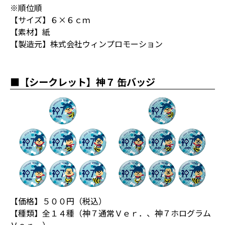
※順位順
【サイズ】６×６ｃｍ
【素材】紙
【製造元】株式会社ウィンプロモーション
■【シークレット】神７ 缶バッジ
【価格】５００円（税込）
【種類】全１４種（神７通常Ｖｅｒ．、神７ホログラム
Ｖｅｒ．）